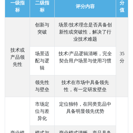
一级指
二级指
分
评分内容
标
标
值
创新与
场景/技术理念是否具备创
突破
新性或突破性，解决了行
业技术难题
技术或
场景适
技术/产品逻辑清晰，完全
35
产品领
配与逻
契合用户场景与使用习惯
分
先性
辑
领先性
技术在市场中具备领先
与壁垒
性，有一定研发壁垒
市场定
定位独特，在同类竞品中
位与差
具备明显领先优势
异化
商业模
模式与
商业模式清晰，产品具备