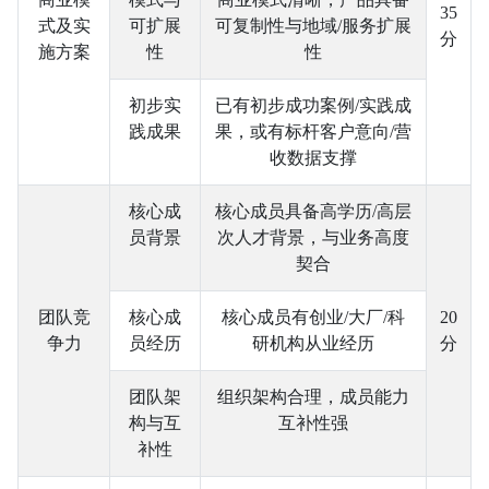
35
式及实
可扩展
可复制性与地域/服务扩展
分
施方案
性
性
初步实
已有初步成功案例/实践成
践成果
果，或有标杆客户意向/营
收数据支撑
核心成
核心成员具备高学历/高层
员背景
次人才背景，与业务高度
契合
团队竞
核心成
核心成员有创业/大厂/科
20
争力
员经历
研机构从业经历
分
团队架
组织架构合理，成员能力
构与互
互补性强
补性