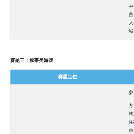
中
言
入
域
赛题三：叙事类游戏
赛题定位
参
方
构
N
单