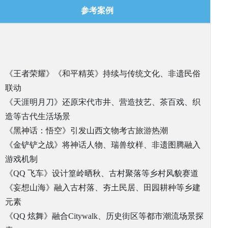
参考案例
《王者荣耀》《和平精英》持续与传统文化、非遗民俗
联动
《天涯明月刀》还原宋代市井、营造技艺、茶百戏、织
造等古代生活场景
《黑神话：悟空》引发山西文物考古旅游热潮
《金铲铲之战》将神话人物、瑞兽纹样、非遗图腾融入
游戏机制
《QQ 飞车》设计篁岭晒秋、古村聚落等乡村风貌赛道
《妄想山海》融入古村落、夯土民居、田园耕种等乡建
元素
《QQ 炫舞》融合Citywalk、历史街区等都市潮流场景探