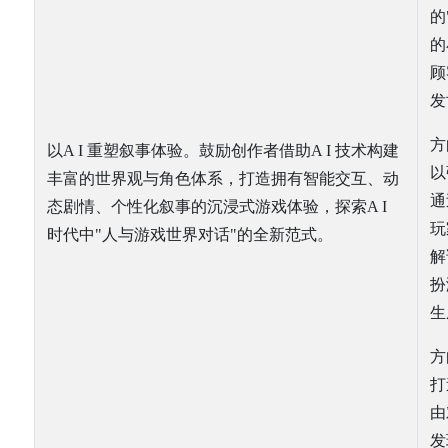
的
的
顾
发
方
以A I 重塑叙事体验。鼓励创作者借助A I 技术构建
以
丰富的世界观与角色体系，打造拥有智能交互、动
通
态剧情、个性化叙事的沉浸式游戏体验，探索A I
玩
时代中"人与游戏世界对话"的全新范式。
解
扮
生
方
打
由
发