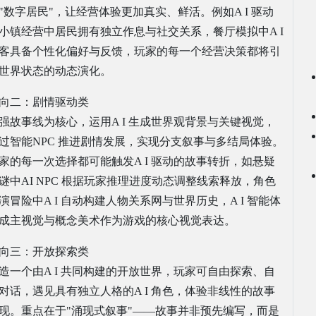
"数字居民"，让经营体验更加真实、鲜活。例如A I 驱动
小镇经营中居民拥有独立作息与社交关系，餐厅模拟中A I
客具备个性化偏好与反馈，玩家的每一个经营决策都将引
世界状态的动态演化。
向二：剧情驱动类
强故事线为核心，运用A I 生成世界观背景与关键视觉，
过智能NPC 推进剧情发展，实现分支叙事与多结局体验。
家的每一次选择都可能触发A I 驱动的故事转折，如悬疑
谜中AI NPC 根据玩家推理进度动态调整线索释放，角色
演冒险中A I 自动构建人物关系网与世界历史，A I 智能体
成主视觉与概念美术作为游戏的核心视觉表达。
向三：开放探索类
造一个由A I 共同构建的开放世界，玩家可自由探索、自
对话，遇见具有独立人格的A I 角色，体验非线性的故事
现。重点在于"涌现式叙事"——故事并非预先编写，而是