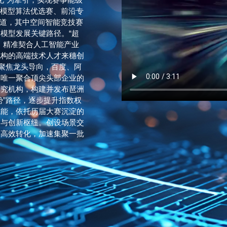
大模型算法优选赛、前沿专
赛道，其中空间智能竞技赛
模型发展关键路径。“超
，精准契合人工智能产业
机构的高端技术人才来穗创
。聚焦龙头导向，百度、阿
内唯一聚合顶尖头部企业的
研究机构，构建并发布琶洲
势”路径，逐步提升指数权
赋能，依托历届大赛沉淀的
通与创新枢纽。创设场景交
果高效转化，加速集聚一批