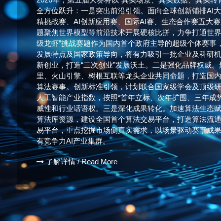
全方位跃升：一是突出前沿引领。面向全球创新铺排AI
精挑战赛、AI创新应用赛、国际AI赛、生态合作赛五大
题聚焦世界模型等前沿技术开展硬核比拼，力争打通世界
级龙虾”挑战赛题作为国内首个政府主导的超级个体赛事
发展特点及国家政策导向，将有力吸引一批企业及科研
新创业，打造“二次创业”发展沃土。二是强化品牌权威
里、火山引擎、树根互联等龙头企业共同命题，打造国
算法赛事。创新标准引领，计划联合国家级学会及顶级
人工智能产业指数，按照“首年立标、次年扩围、三年成
威性和行业话语权。三是深化成果转化。加速算法生态
算法库资源，建设全国首个算法交易平台，打造算法流
易平台，重点挖掘市场侧真实需求，以场景驱动赛事成
有竞争力AI产业集群。
了解详情 / Read More